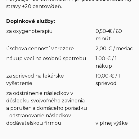
stravy +20 centov/deň.
Doplnkové služby:
za oxygenoterapiu
0,50-€ / 60
minút
úschova cenností v trezore
2,00-€ / mesiac
nákup vecí na osobnú spotrebu
1,00-€ / 1
nákup
za sprievod na lekárske
10,00-€ / 1
vyšetrenie
sprievod
za odstránenie následkov v
dôsledku svojvoľného zavinenia
a porušenia domáceho poriadku
- odstraňovanie následkov
dodávateľskou firmou
v plnej výške