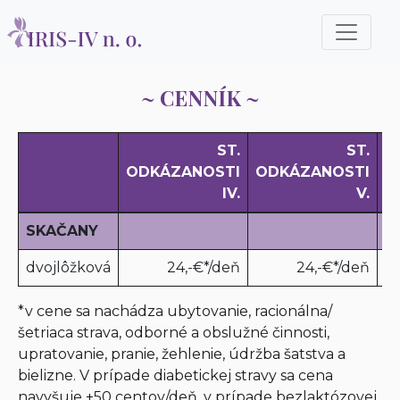
~ CENNÍK ~
ST.
ST.
ODKÁZANOSTI
ODKÁZANOSTI
O
IV.
V.
SKAČANY
dvojlôžková
24,-€*/deň
24,-€*/deň
*v cene sa nachádza ubytovanie, racionálna/
šetriaca strava, odborné a obslužné činnosti,
upratovanie, pranie, žehlenie, údržba šatstva a
bielizne. V prípade diabetickej stravy sa cena
navyšuje +50 centov/deň, v prípade bezlaktózovej